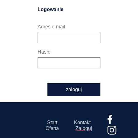
Logowanie
Adres e-mail
Hasło
zaloguj
Start
Kontakt
Oferta
Zaloguj