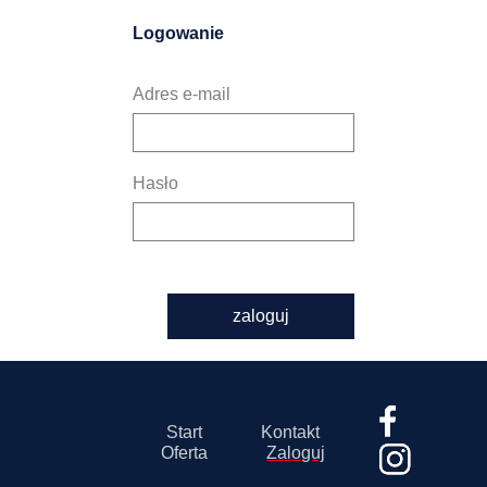
Logowanie
Adres e-mail
Hasło
zaloguj
Start
Kontakt
Oferta
Zaloguj