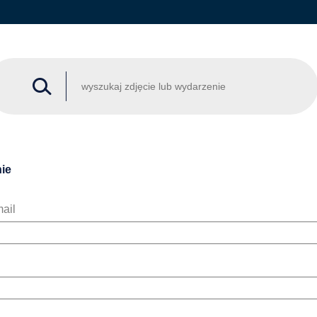
ie
ail