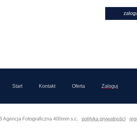
zalog
Start
Kontakt
Oferta
Zaloguj
6 Agencja Fotograficzna 400mm s.c.
polityka prywatności
reg