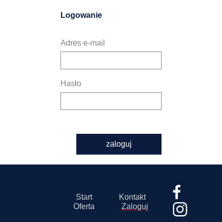
Logowanie
Adres e-mail
Hasło
zaloguj
Start
Kontakt
Oferta
Zaloguj