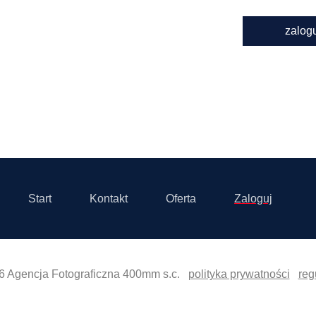
zalog
Start
Kontakt
Oferta
Zaloguj
6 Agencja Fotograficzna 400mm s.c.
polityka prywatności
reg