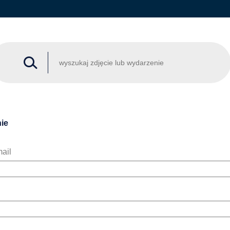
ie
ail