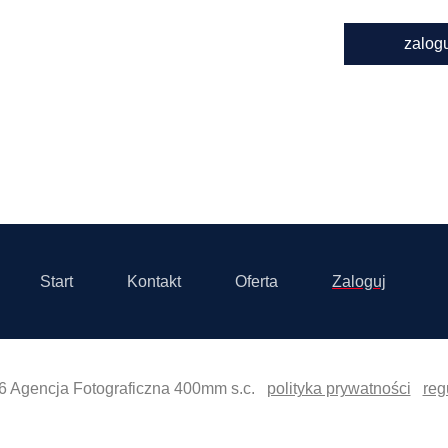
zalog
Start
Kontakt
Oferta
Zaloguj
6 Agencja Fotograficzna 400mm s.c.
polityka prywatności
reg