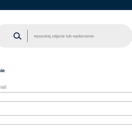
ie
ail