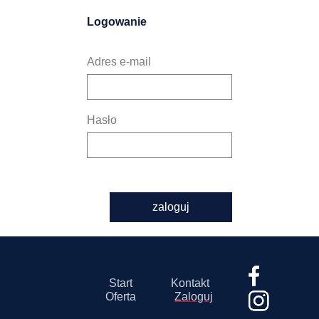
Logowanie
Adres e-mail
Hasło
zaloguj
Start
Kontakt
Oferta
Zaloguj