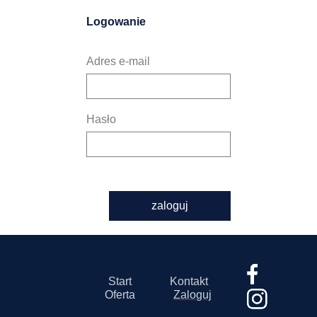
Logowanie
Adres e-mail
Hasło
zaloguj
Start
Kontakt
Oferta
Zaloguj