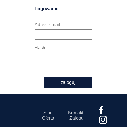
Logowanie
Adres e-mail
Hasło
zaloguj
Start
Kontakt
Oferta
Zaloguj