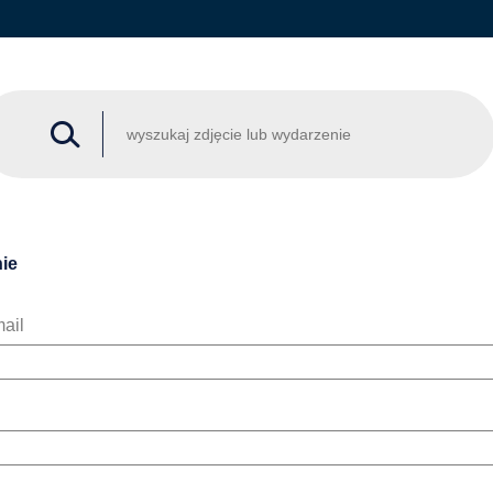
ie
ail