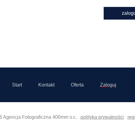
zalog
Start
Kontakt
Oferta
Zaloguj
6 Agencja Fotograficzna 400mm s.c.
polityka prywatności
reg