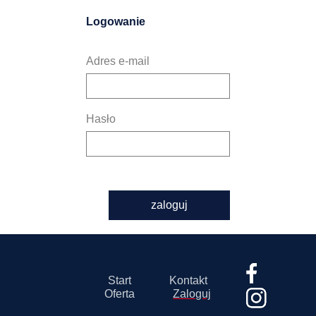
Logowanie
Adres e-mail
Hasło
zaloguj
Start
Kontakt
Oferta
Zaloguj