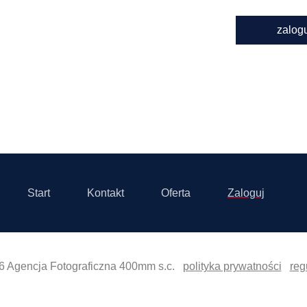
zalog
Start
Kontakt
Oferta
Zaloguj
6 Agencja Fotograficzna 400mm s.c.
polityka prywatności
reg