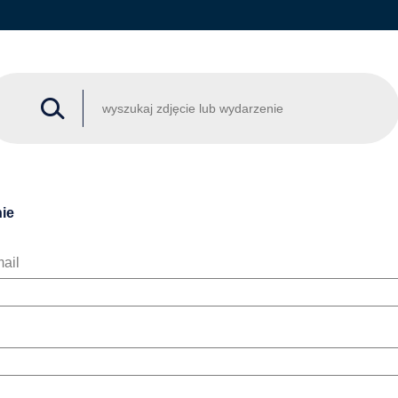
ie
ail