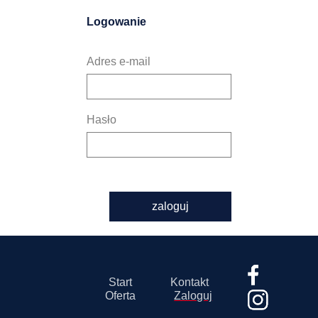
Logowanie
Adres e-mail
Hasło
zaloguj
Start
Kontakt
Oferta
Zaloguj