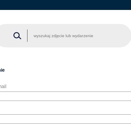
ie
ail