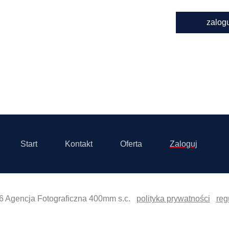
zalog
Start
Kontakt
Oferta
Zaloguj
6 Agencja Fotograficzna 400mm s.c.
polityka prywatności
reg