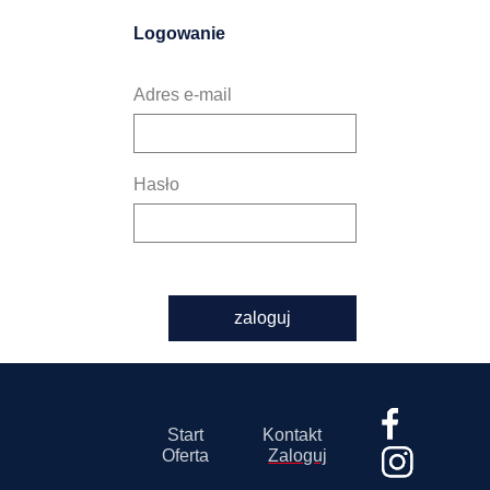
Logowanie
Adres e-mail
Hasło
zaloguj
Start
Kontakt
Oferta
Zaloguj