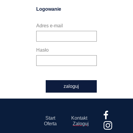
Logowanie
Adres e-mail
Hasło
zaloguj
Start
Kontakt
Oferta
Zaloguj