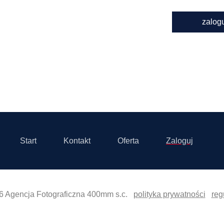
zalog
Start
Kontakt
Oferta
Zaloguj
6 Agencja Fotograficzna 400mm s.c.
polityka prywatności
reg