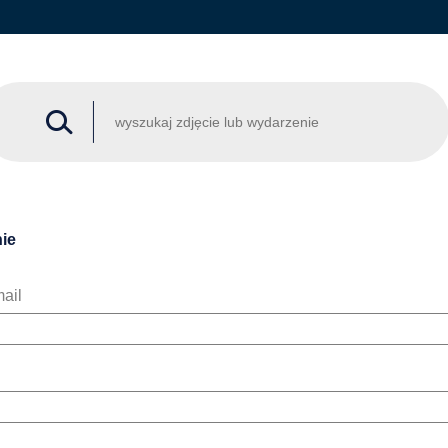
ie
ail