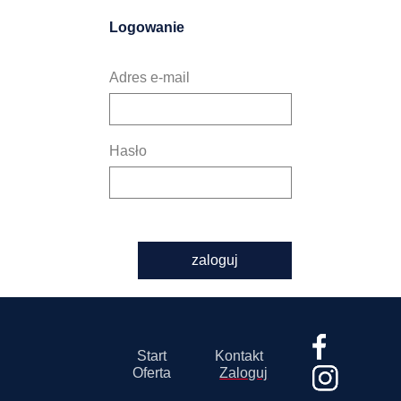
Logowanie
Adres e-mail
Hasło
zaloguj
Start
Kontakt
Oferta
Zaloguj