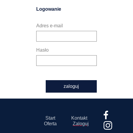
Logowanie
Adres e-mail
Hasło
zaloguj
Start
Kontakt
Oferta
Zaloguj