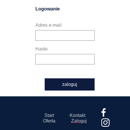
Logowanie
Adres e-mail
Hasło
zaloguj
Start
Kontakt
Oferta
Zaloguj