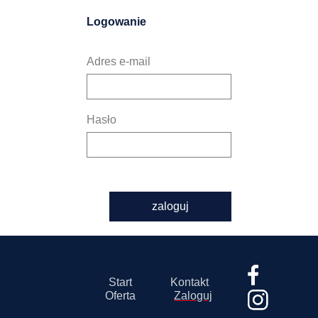
Logowanie
Adres e-mail
Hasło
zaloguj
Start
Kontakt
Oferta
Zaloguj