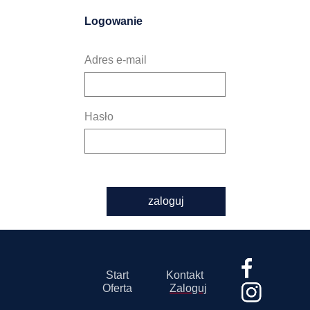
Logowanie
Adres e-mail
Hasło
zaloguj
Start
Kontakt
Oferta
Zaloguj