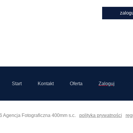
zalog
Start
Kontakt
Oferta
Zaloguj
6 Agencja Fotograficzna 400mm s.c.
polityka prywatności
reg