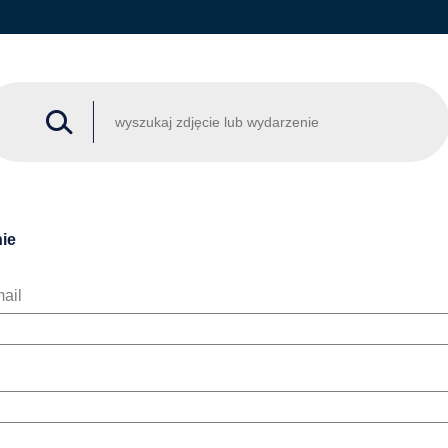
ie
ail