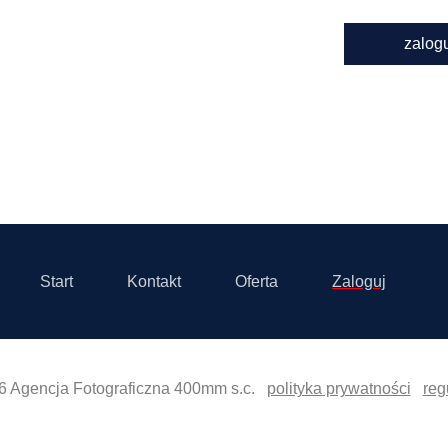
zalog
Start
Kontakt
Oferta
Zaloguj
6 Agencja Fotograficzna 400mm s.c.
polityka prywatności
reg