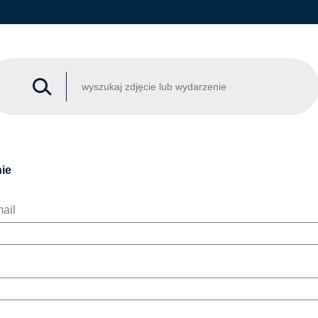
ie
ail