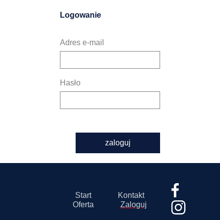
Logowanie
Adres e-mail
Hasło
zaloguj
Start
Kontakt
Oferta
Zaloguj