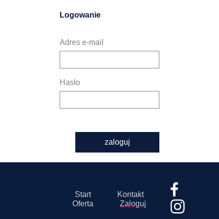
Logowanie
Adres e-mail
Hasło
zaloguj
Start
Kontakt
Oferta
Zaloguj