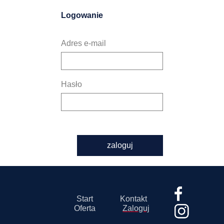
Logowanie
Adres e-mail
Hasło
zaloguj
Start
Kontakt
Oferta
Zaloguj