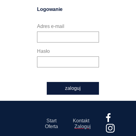
Logowanie
Adres e-mail
Hasło
zaloguj
Start
Kontakt
Oferta
Zaloguj