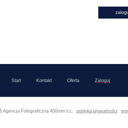
zalog
Start
Kontakt
Oferta
Zaloguj
6 Agencja Fotograficzna 400mm s.c.
polityka prywatności
reg