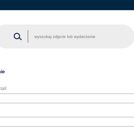
ie
ail