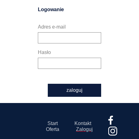
Logowanie
Adres e-mail
Hasło
zaloguj
Start
Kontakt
Oferta
Zaloguj