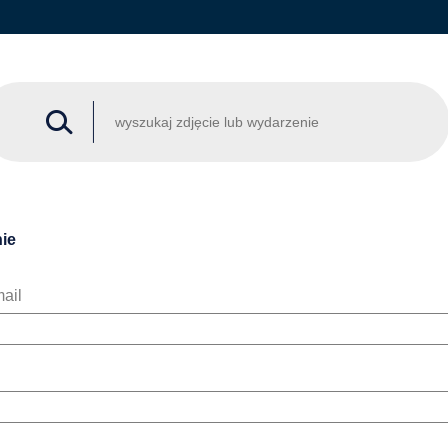
ie
ail