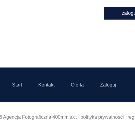
zalog
Start
Kontakt
Oferta
Zaloguj
6 Agencja Fotograficzna 400mm s.c.
polityka prywatności
reg