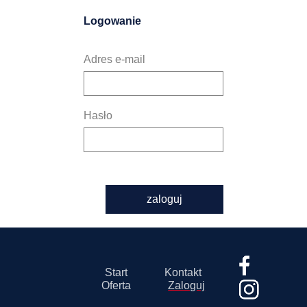
Logowanie
Adres e-mail
Hasło
zaloguj
Start
Kontakt
Oferta
Zaloguj