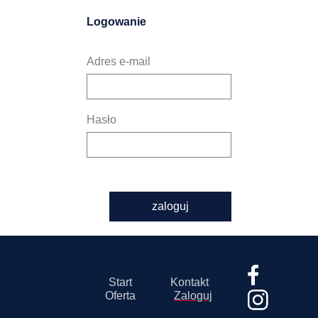
Logowanie
Adres e-mail
Hasło
zaloguj
Start
Kontakt
Oferta
Zaloguj