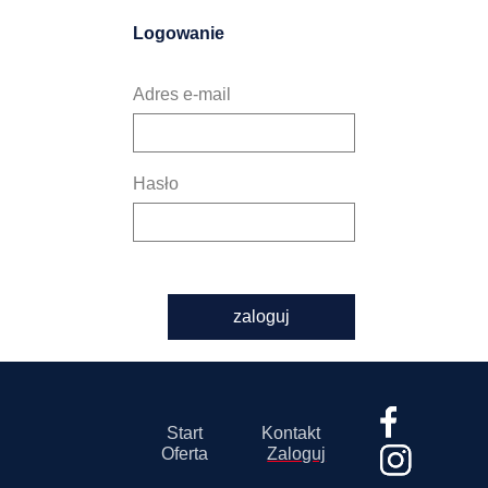
Logowanie
Adres e-mail
Hasło
zaloguj
Start
Kontakt
Oferta
Zaloguj