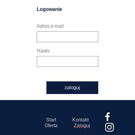
Logowanie
Adres e-mail
Hasło
zaloguj
Start
Kontakt
Oferta
Zaloguj