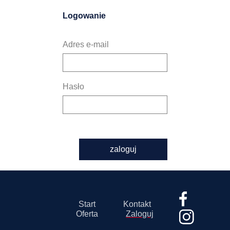
Logowanie
Adres e-mail
Hasło
zaloguj
Start
Kontakt
Oferta
Zaloguj