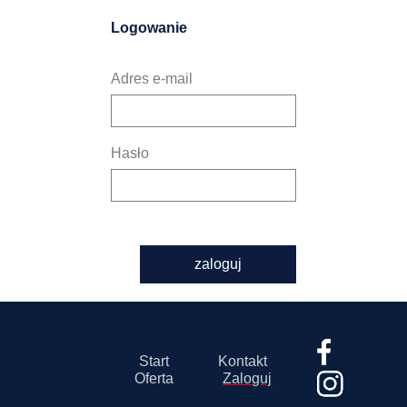
Logowanie
Adres e-mail
Hasło
zaloguj
Start
Kontakt
Oferta
Zaloguj