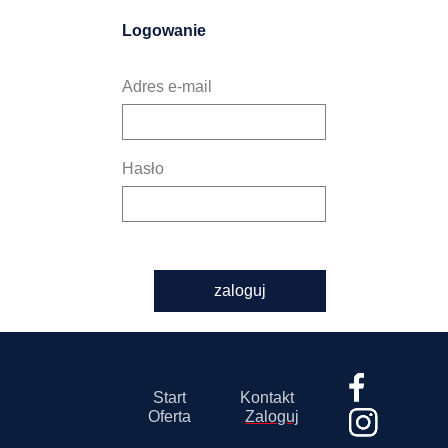
Logowanie
Adres e-mail
Hasło
zaloguj
Start
Kontakt
Oferta
Zaloguj