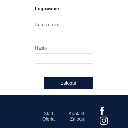
Logowanie
Adres e-mail
Hasło
zaloguj
Start
Kontakt
Oferta
Zaloguj