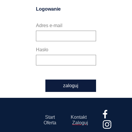
Logowanie
Adres e-mail
Hasło
zaloguj
Start
Kontakt
Oferta
Zaloguj