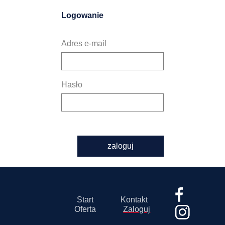
Logowanie
Adres e-mail
Hasło
zaloguj
Start
Kontakt
Oferta
Zaloguj