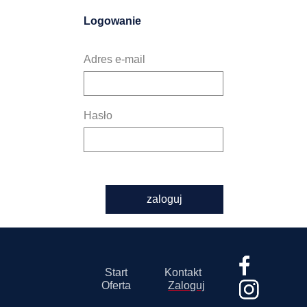
Logowanie
Adres e-mail
Hasło
zaloguj
Start
Kontakt
Oferta
Zaloguj