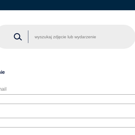
ie
ail