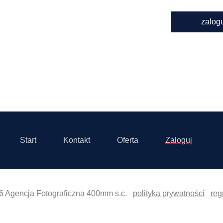
zalog
Start
Kontakt
Oferta
Zaloguj
6 Agencja Fotograficzna 400mm s.c.
polityka prywatności
reg