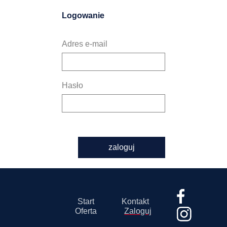
Logowanie
Adres e-mail
Hasło
zaloguj
Start
Kontakt
Oferta
Zaloguj