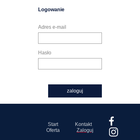
Logowanie
Adres e-mail
Hasło
zaloguj
Start
Kontakt
Oferta
Zaloguj