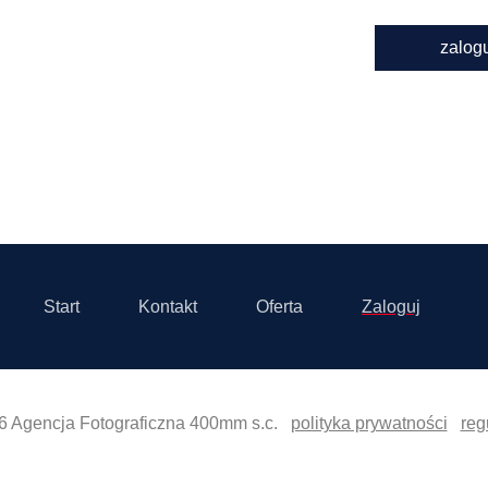
zalog
Start
Kontakt
Oferta
Zaloguj
6 Agencja Fotograficzna 400mm s.c.
polityka prywatności
reg