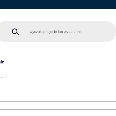
ie
ail