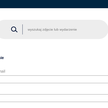
ie
ail