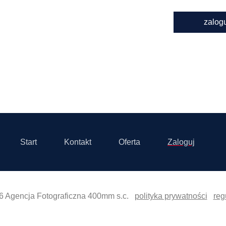
zalog
Start
Kontakt
Oferta
Zaloguj
6 Agencja Fotograficzna 400mm s.c.
polityka prywatności
reg