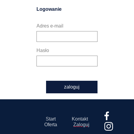
Logowanie
Adres e-mail
Hasło
zaloguj
Start
Kontakt
Oferta
Zaloguj