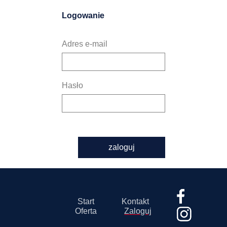
Logowanie
Adres e-mail
Hasło
zaloguj
Start
Kontakt
Oferta
Zaloguj