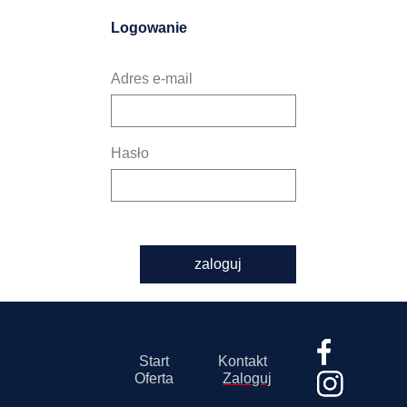
Logowanie
Adres e-mail
Hasło
zaloguj
Start
Kontakt
Oferta
Zaloguj